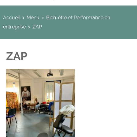
Accueil
>
Menu
>
Bien-être et Performance en
entreprise
>
ZAP
ZAP