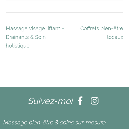
Navigation
Massage visage liftant –
Coffrets bien-être
de
Drainants & Soin
locaux
l’article
holistique
Suivez-moi
Massage bien-être & soins sur-mesure