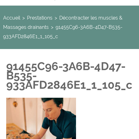
Accueil
>
Prestations
>
Décontracter les muscles &
Massages drainants
>
91455C96-3A6B-4D47-B535-
933AFD2846E1_1_105_c
91455C96-3A6B-4D47-
B535-
933AFD2846E1_1_105_c