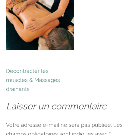
Navigation
Décontracter les
de
muscles & Massages
l’article
drainants
Laisser un commentaire
Votre adresse e-mail ne sera pas publiée.
Les
champs obligatoires sont indiqués avec
*