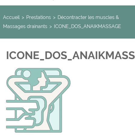
Accueil
>
Prestations
>
Décontracter les muscles &
Massages drainants
>
ICONE_DOS_ANAIKMASSAGE
ICONE_DOS_ANAIKMAS