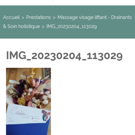
Accueil
>
Prestations
>
Massage visage liftant - Drainants
& Soin holistique
>
IMG_20230204_113029
IMG_20230204_113029