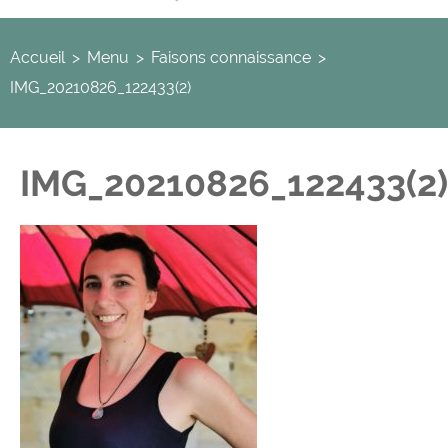
Accueil
>
Menu
>
Faisons connaissance
>
IMG_20210826_122433(2)
IMG_20210826_122433(2)