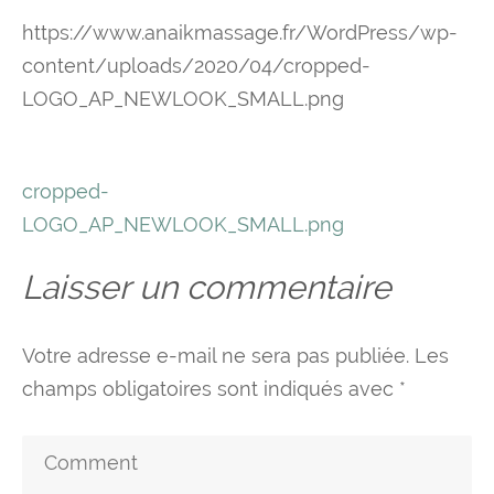
https://www.anaikmassage.fr/WordPress/wp-
content/uploads/2020/04/cropped-
LOGO_AP_NEWLOOK_SMALL.png
Navigation
cropped-
de
LOGO_AP_NEWLOOK_SMALL.png
l’article
Laisser un commentaire
Votre adresse e-mail ne sera pas publiée.
Les
champs obligatoires sont indiqués avec
*