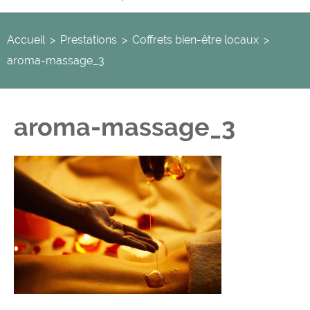
Accueil
>
Prestations
>
Coffrets bien-être locaux
>
aroma-massage_3
aroma-massage_3