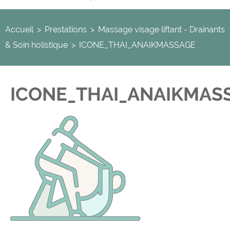
Accueil
>
Prestations
>
Massage visage liftant - Drainants
& Soin holistique
>
ICONE_THAI_ANAIKMASSAGE
ICONE_THAI_ANAIKMAS